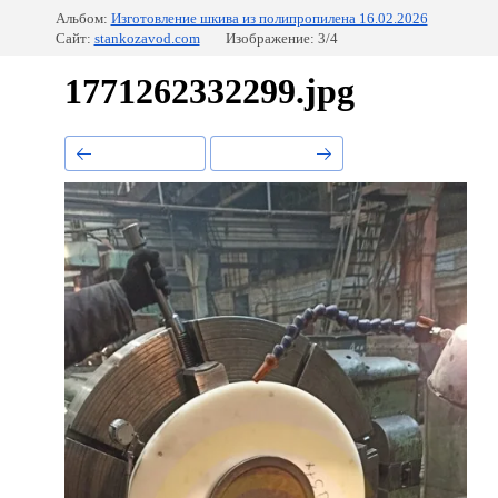
Альбом:
Изготовление шкива из полипропилена 16.02.2026
Сайт:
stankozavod.com
Изображение: 3/4
1771262332299.jpg
Предыдущее
Следующее